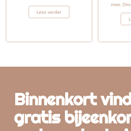
mee. Ons 
Lees verder
L
Binnenkort vind
gratis bijeenko