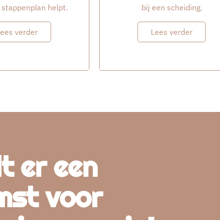
stappenplan helpt.
bij een scheiding.
ees verder
Lees verder
t er een
mst voor