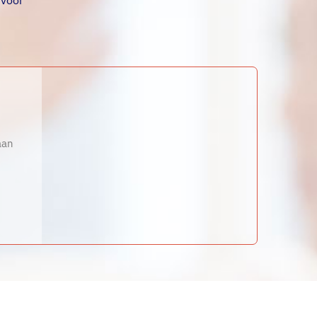
 voor
aan