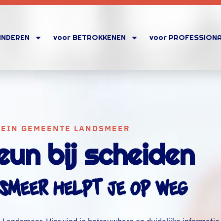
KINDEREN
voor BETROKKENEN
voor PROFESSION
LEIN GEMEENTE LANDSMEER
eun bij scheiden
smeer helpt je op weg