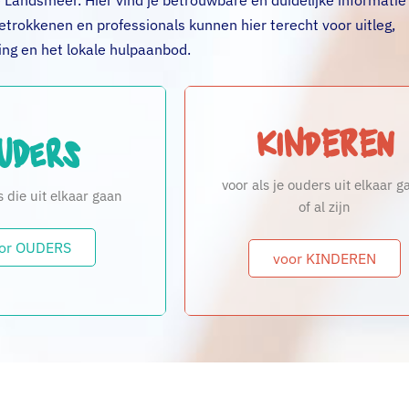
Landsmeer. Hier vind je betrouwbare en duidelijke informatie
betrokkenen en professionals kunnen hier terecht voor uitleg,
ng en het lokale hulpaanbod.
Kinderen
uders
voor als je ouders uit elkaar g
 die uit elkaar gaan
of al zijn
or OUDERS
voor KINDEREN