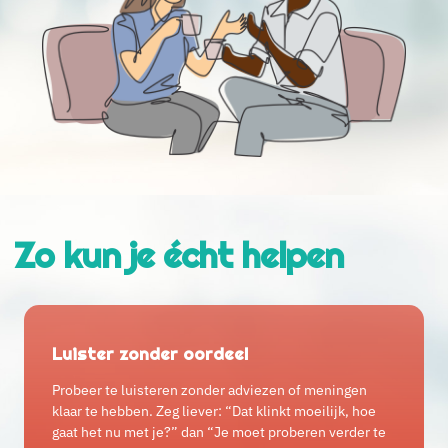
Zo kun je écht helpen
Luister zonder oordeel
Probeer te luisteren zonder adviezen of meningen
klaar te hebben. Zeg liever: “Dat klinkt moeilijk, hoe
gaat het nu met je?” dan “Je moet proberen verder te