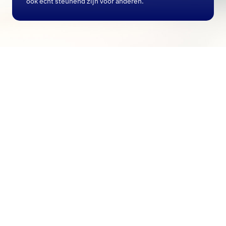
ook echt steunend zijn voor anderen.
Blijf in contact
Sommige mensen trekken zich terug omdat ze
niet weten wat ze moeten zeggen. Toch is het
belangrijk om in contact te blijven, al is het maar
met een klein berichtje. Een scheiding is geen
korte fase, maar een proces dat tijd vraagt.
“Ik denk aan je. Als je wilt praten of samen iets
wilt doen, laat het me weten.” Dat is vaak al
genoeg om iemand zich minder alleen te laten
voelen.
Een scheiding verandert de vorm van een gezin,