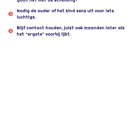
Nodig de ouder of het kind eens uit voor iets
luchtigs.
Blijf contact houden, juist ook maanden later als
het “ergste” voorbij lijkt.
Steun voor kinderen
Voor kinderen is een scheiding vaak
verwarrend. Ze willen niet kiezen en hopen dat
alles weer wordt zoals vroeger. Kinderen
onthouden niet wat je zegt, maar wél hoe veilig