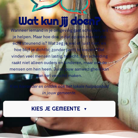
Wat kun jij doen?
Wanneer iemand in je omgeving gaat scheiden, wil
je helpen. Maar hoe doe je dat op een manier die
écht steunend is? Wat zeg je wel of juist niet, en
hoe blijf je dichtbij zonder partij te kiezen? Dat
vinden veel mensen lastig, terecht. Een scheiding
raakt niet alleen ouders en kinderen, maar ook de
mensen om hen heen. Juist jouw aanwezigheid kan
dan het verschil maken.
Kies hieronder en ontdek ook het lokale hulpaanbod
in jouw gemeente.
KIES JE GEMEENTE
▼