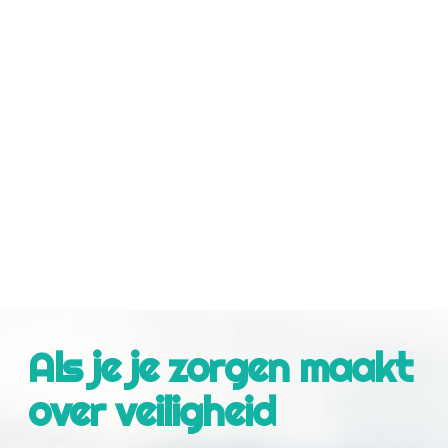
ze zich bij jou voelen. Wat kun jij doen?
Blijf neutraal en respectvol over beide
ouders.
Luister als het kind wil praten, maar dwing
dat niet af.
Herinner hen eraan dat het niet hun schuld
is.
Wees een veilige, stabiele volwassene, een
plek zonder spanning.
Als je je zorgen maakt
over veiligheid