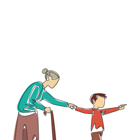
maar niet de liefde eromheen. Met aandacht,
respect en een open houding kun jij helpen om
die liefde voelbaar te houden, voor ouders, voor
kinderen en voor jezelf.