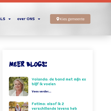
ALS
over ONS
Kies gemeente
Meer blogs:
Yolanda: de band met mijn ex
blijf ik voelen
Vees verder...
Fatima: alsof ik 2
verschillende levens heb