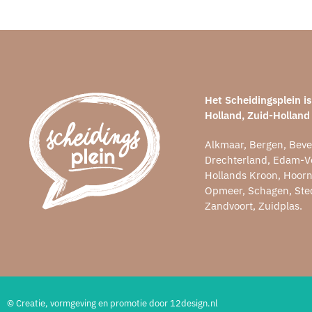
Het Scheidingsplein 
Holland, Zuid-Holland
Alkmaar, Bergen, Beve
Drechterland, Edam-V
Hollands Kroon, Hoor
Opmeer, Schagen, Sted
Zandvoort, Zuidplas.
© Creatie, vormgeving en promotie door 12design.nl