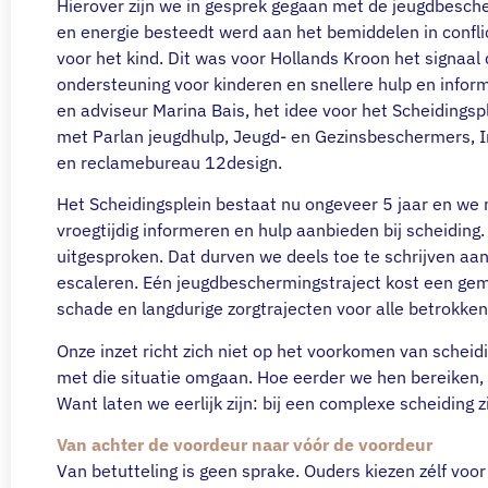
Hierover zijn we in gesprek gegaan met de jeugdbescher
en energie besteedt werd aan het bemiddelen in confli
voor het kind. Dit was voor Hollands Kroon het signaal
ondersteuning voor kinderen en snellere hulp en infor
en adviseur Marina Bais, het idee voor het Scheidingsp
met Parlan jeugdhulp, Jeugd- en Gezinsbeschermers, I
en reclamebureau 12design.
Het Scheidingsplein bestaat nu ongeveer 5 jaar en we 
vroegtijdig informeren en hulp aanbieden bij scheiding
uitgesproken. Dat durven we deels toe te schrijven aan h
escaleren. Eén jeugdbeschermingstraject kost een ge
schade en langdurige zorgtrajecten voor alle betrokke
Onze inzet richt zich niet op het voorkomen van scheid
met die situatie omgaan. Hoe eerder we hen bereiken, 
Want laten we eerlijk zijn: bij een complexe scheiding z
Van achter de voordeur naar vóór de voordeur
Van betutteling is geen sprake. Ouders kiezen zélf voo