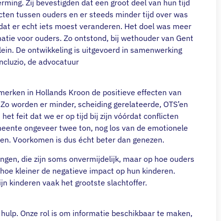
ming. Zij bevestigden dat een groot deel van hun tijd
cten tussen ouders en er steeds minder tijd over was
 dat er echt iets moest veranderen. Het doel was meer
matie voor ouders. Zo ontstond, bij wethouder van Gent
lein. De ontwikkeling is uitgevoerd in samenwerking
ncluzio, de advocatuur
merken in Hollands Kroon de positieve effecten van
. Zo worden er minder, scheiding gerelateerde, OTS’en
et feit dat we er op tijd bij zijn vóórdat conflicten
meente ongeveer twee ton, nog los van de emotionele
nen. Voorkomen is dus écht beter dan genezen.
ingen, die zijn soms onvermijdelijk, maar op hoe ouders
hoe kleiner de negatieve impact op hun kinderen.
ijn kinderen vaak het grootste slachtoffer.
r hulp. Onze rol is om informatie beschikbaar te maken,