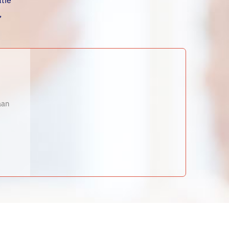
tie
,
aan