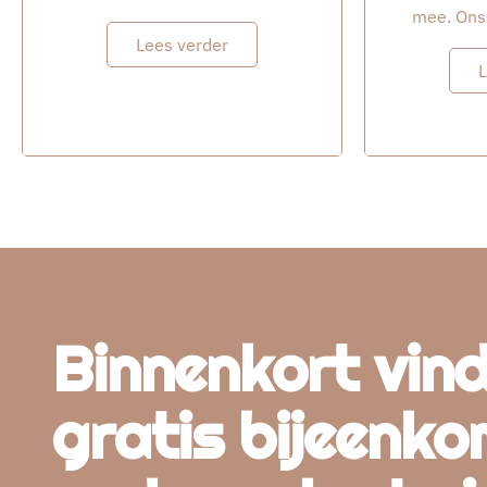
mee. Ons 
Lees verder
L
Binnenkort vind
gratis bijeenko