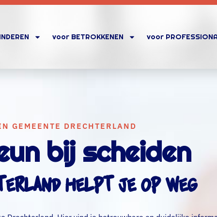
KINDEREN
voor BETROKKENEN
voor PROFESSION
IN GEMEENTE DRECHTERLAND
eun bij scheiden
erland helpt je op weg