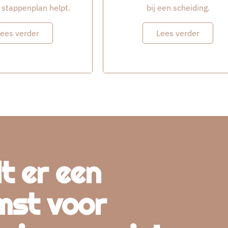
stappenplan helpt.
bij een scheiding.
ees verder
Lees verder
t er een
mst voor