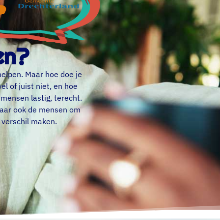
en?
helpen. Maar hoe doe je
l of juist niet, en hoe
l mensen lastig, terecht.
 maar ook de mensen om
 verschil maken.