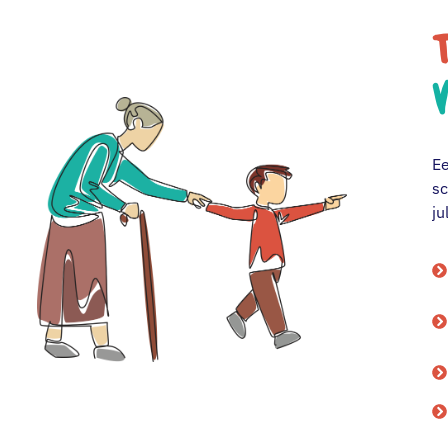
T
Ee
sc
ju