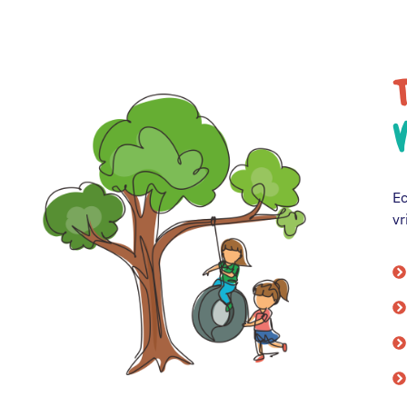
T
Ec
vr