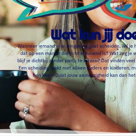
Wat kun jij do
Wanneer iemand in je omgeving gaat scheiden, wil je 
dat op een manier die écht steunend is? Wat zeg je we
blijf je dichtbij zonder partij te kiezen? Dat vinden vee
Een scheiding raakt niet alleen ouders en kinderen,
hen heen. Juist jouw aanwezigheid kan dan het