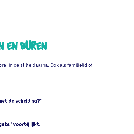
n en buren
al in de stilte daarna. Ook als familielid of
met de scheiding?”
ste” voorbij lijkt.