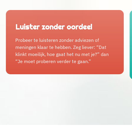
Luister zonder oordeel
Probeer te luisteren zonder adviezen of
meningen klaar te hebben. Zeg liever: “Dat
klinkt moeilijk, hoe gaat het nu met je?” dan
“Je moet proberen verder te gaan.”