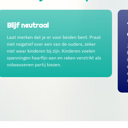
Blijf neutraal
Laat merken dat je er voor beiden bent. Praat
niet negatief over een van de ouders, zeker
niet waar kinderen bij zijn. Kinderen voelen
spanningen haarfijn aan en raken verstrikt als
volwassenen partij kiezen.