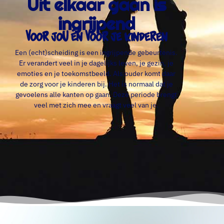
Uit elkaar gaan is
ingrijpend
voor jou én voor je kinderen
Een (echt)scheiding is een ingrijpende gebeurtenis.
Er verandert veel in je dagelijks leven, je gezin, je
emoties en je toekomstbeeld. Als ouder komt daar
de zorg voor je kinderen bij. Het is normaal dat je
gevoelens alle kanten op gaan. Deze periode brengt
veel met zich mee en vraagt veel van je.