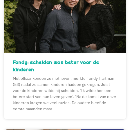
Fondy: scheiden was beter voor de
kinderen
Met elkaar konden ze niet leven, merkte Fondy Hartman
(53) nadat ze samen kinderen hadden gekregen. Juist
voor de kinderen wilde hij scheiden. ‘Ik wilde hen een
betere start van hun leven geven’. ‘Na de komst van onze
kinderen kregen we veel ruzies. De oudste bleef de
eerste maanden maar