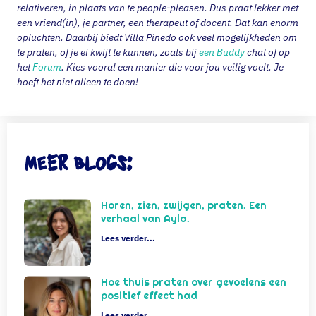
relativeren, in plaats van te people-pleasen. Dus praat lekker met
een vriend(in), je partner, een therapeut of docent. Dat kan enorm
opluchten. Daarbij biedt Villa Pinedo ook veel mogelijkheden om
te praten, of je ei kwijt te kunnen, zoals bij
een Buddy
chat of op
het
Forum
. Kies vooral een manier die voor jou veilig voelt. Je
hoeft het niet alleen te doen!
Meer blogs:
Horen, zien, zwijgen, praten. Een
verhaal van Ayla.
Lees verder...
Hoe thuis praten over gevoelens een
positief effect had
Lees verder...