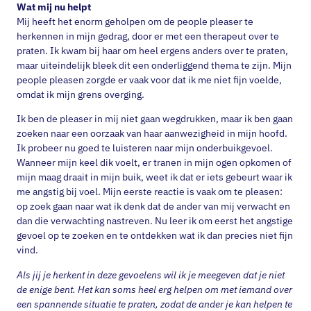
Wat mij nu helpt
Mij heeft het enorm geholpen om de people pleaser te
herkennen in mijn gedrag, door er met een therapeut over te
praten. Ik kwam bij haar om heel ergens anders over te praten,
maar uiteindelijk bleek dit een onderliggend thema te zijn. Mijn
people pleasen zorgde er vaak voor dat ik me niet fijn voelde,
omdat ik mijn grens overging.
Ik ben de pleaser in mij niet gaan wegdrukken, maar ik ben gaan
zoeken naar een oorzaak van haar aanwezigheid in mijn hoofd.
Ik probeer nu goed te luisteren naar mijn onderbuikgevoel.
Wanneer mijn keel dik voelt, er tranen in mijn ogen opkomen of
mijn maag draait in mijn buik, weet ik dat er iets gebeurt waar ik
me angstig bij voel. Mijn eerste reactie is vaak om te pleasen:
op zoek gaan naar wat ik denk dat de ander van mij verwacht en
dan die verwachting nastreven. Nu leer ik om eerst het angstige
gevoel op te zoeken en te ontdekken wat ik dan precies niet fijn
vind.
Als jij je herkent in deze gevoelens wil ik je meegeven dat je niet
de enige bent. Het kan soms heel erg helpen om met iemand over
een spannende situatie te praten, zodat de ander je kan helpen te