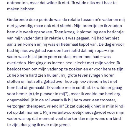
ontmoeten, maar dat wilde ik niet. Ik wilde niks met haar te
maken hebben.
Gedurende deze periode was de relatie tussen m’n vader en mij
niet geweldig, maar ook niet slecht. Mijn broertje en ik zouden
hem die week opzoeken. Toen kreeg ik plotseling een berichtje
van mijn vader dat zijn relatie uit was gegaan, hij had het niet
aan zien komen en hij was er helemaal kapot van. De dag ervoor
had hij nieuws gehad van een familielid dat mijn opa – zijn
vader waar hij al jaren geen contact meer mee had – was
overleden. Het ging dus ineens heel slecht met mijn vader. Ik
besloot toen om mijn vader op te zoeken en er voor hem te zijn.
Ik heb hem hard zien huilen, mij grote levensvragen horen
stellen en het zelfs gehad over hoe zijn ex-vriendin het met
hem had uitgemaakt. Ik voelde me in conflict: ik wilde er graag
voor hem zijn (de pleaser in mij?), maar ik voelde me heel erg
ongemakkelijk in de rol waarin ik bij hem was: een trooster,
verzorger, therapeut, vriendin? Ik zat duidelijk niet in mijn kind-
rol op dat moment. Mijn verantwoordelijkheidsgevoel voor mijn
vader was op dat moment veel sterker dan mijn wens om kind
te zijn, dus ging ik over mijn grens.