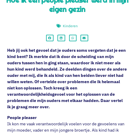
Hoe ik een people pleaser werd in mijn
eigen gezin
Kinderen
Heb jij ook het gevoel dat je ouders soms vergeten dat je een
kind bent? Ik merkte dat ik door de scheiding van mijn
ouders tussen hen in ging staan, waardoor ik niet meer als
hun kind werd behandeld. Ze deelden dingen over de andere
ouder met mij, die ik als kind van hen beiden liever niet had
willen weten. Of vertelde over problemen die ik helemaal
niet kon oplossen. Toch kreeg ik een
verantwoordelijkheidsgevoel voor het oplossen van de
problemen die mijn ouders met elkaar hadden. Daar vertel
ik je graag meer over.
People pleaser
Ik kon me vaak verantwoordelijk voelen voor de gevoelens van
mijn moeder, vader en mijn jongere broertje. Als kind had ik