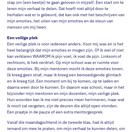
stap om (een beetje) te gaan geloven in mijzelf. Een start om te
leren mijn verhaal te delen. Dat hoeft niet altijd door te
herhalen wat er is gebeurd, dat kan ook met het beschrijven van
mijn emoties, het uiten van mijn emoties en de steun van
mensen om mij heen.
Een veilige plek
Een veilige plek is voor iedereen anders. Voor mij was en is het
heel belangrijk dat mijn emoties er mogen zijn. Of ik wel of niet
kan verklaren WAAROM ik pijn voel, ik voel de pijn. Linksom of
rechtsom, ik heb verdriet. Op mijn school was er ruimte voor
deze emoties. Bij mijn mentoren mocht ik deze emoties tonen.
Ik kreeg geen straf, maar ik kreeg een bemoedigende glimlach
en ik kreeg tijd. Een moment om bij te komen, op te laden en
daarna weer door te kunnen. En daarom was school, maar in het
bijzonder mijn mentoren en mijn docenten, mijn veilige plek.
Hun woorden kan ik me niet precies meer herinneren, maar wat
ik nooit zal vergeten, zijn de deuren die altijd open stonden.
Een praatje in de pauze of een extra mentorgesprek.
Vanaf die maandagochtend in de tweede klas, had ik altijd
iemand om mee te praten, om mijn verhaal te kunnen delen, om