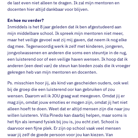
de last even niet alleen te dragen. Ik zal mijn mentoren en
docenten hier altijd dankbaar voor blijven.
En hoe nu verder?
Inmiddels is het 8 jaar geleden dat ik ben afgestudeerd aan
mijn middelbare school. Ik spreek mijn mentoren niet meer,
maar het veilige gevoel wat zij mij gaven, dat neem ik nog elke
dag mee. Tegenwoordig werk ik zelf met kinderen, jongeren,
jongvolwassenen en anderen die soms een steuntje in de rug,
een luisterend oor of een veilige haven wensen. Ik hoop dat ik
anderen (een deel van) de steun kan bieden zoals die ik vroeger
gekregen heb van mijn mentoren en docenten.
Ps. misschien hoor jij, als kind van gescheiden ouders, ook wel
bij de groep die een luisterend oor kan gebruiken of zou
wensen. Daarom wil ik JOU graag wat meegeven. Omdat jij er
mag zijn, omdat jouw emoties er mogen zijn, omdat jij het niet
alleen hoeft te doen. Weet dat er altijd mensen zijn die naar jou
willen luisteren. Villa Pinedo kan daarbij helpen, maar soms is
het fijn als iemand fysiek bij jou is, jou echt ziet. School is
daarvoor een fijne plek. Er zijn op school vaak veel mensen
waar jij zelf de goede persoon voor jou kan kiezen. Van