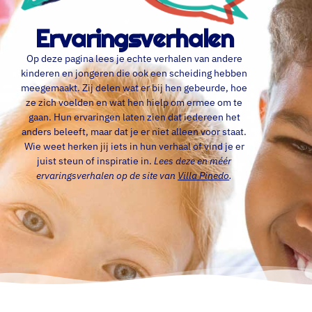
Ervaringsverhalen
Op deze pagina lees je echte verhalen van andere
kinderen en jongeren die ook een scheiding hebben
meegemaakt. Zij delen wat er bij hen gebeurde, hoe
ze zich voelden en wat hen hielp om ermee om te
gaan. Hun ervaringen laten zien dat iedereen het
anders beleeft, maar dat je er niet alleen voor staat.
Wie weet herken jij iets in hun verhaal of vind je er
juist steun of inspiratie in.
Lees deze en méér
ervaringsverhalen op de site van
Villa Pinedo
.