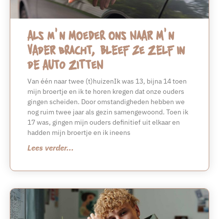
Als m’n moeder ons naar m’n
vader bracht, bleef ze zelf in
de auto zitten
Van één naar twee (t)huizenIk was 13, bijna 14 toen
mijn broertje en ik te horen kregen dat onze ouders
gingen scheiden. Door omstandigheden hebben we
nog ruim twee jaar als gezin samengewoond. Toen ik
17 was, gingen mijn ouders definitief uit elkaar en
hadden mijn broertje en ik ineens
Lees verder...