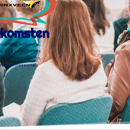
enkomsten
ainingen, webinars,
de slag kunt. Tevens
 je kunt aanmelden.
n en professionals
.