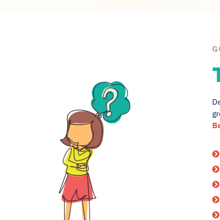
G
De
gr
Be