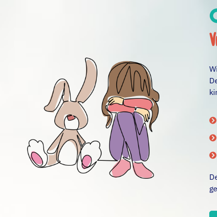
v
Wi
De
ki
De
ge