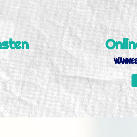
msten
Onlin
wannee