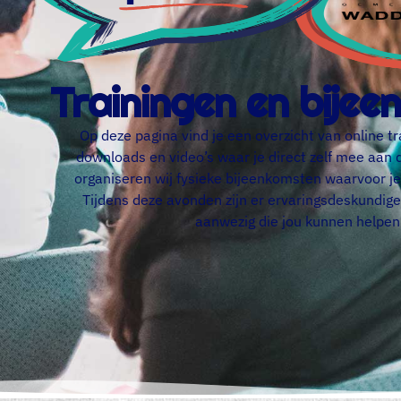
Trainingen en bije
Op deze pagina vind je een overzicht van online tr
downloads en video’s waar je direct zelf mee aan 
organiseren wij fysieke bijeenkomsten waarvoor je
Tijdens deze avonden zijn er ervaringsdeskundige
aanwezig die jou kunnen helpen