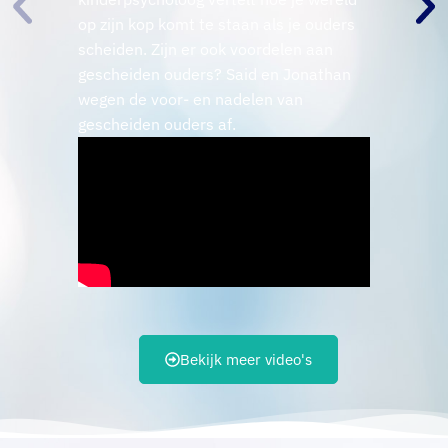
op zijn kop komt te staan als je ouders
scheiden. Zijn er ook voordelen aan
gescheiden ouders? Said en Jonathan
wegen de voor- en nadelen van
gescheiden ouders af.
Bekijk meer video's