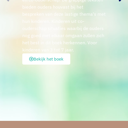
bieden ouders houvast bij het
bespreken van deze lastige thema's met
hun kinderen. Kinderen uit co-
ouderschap situaties waarbij de ouders
nog goed met elkaar omgaan zullen zich
het best in dit boek herkennen. Voor
kinderen van 3 tot 7 jaar.
Bekijk het boek