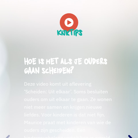
Kijktips
Hoe is het als je ouders
gaan scheiden?
Deze video komt uit aflevering
‘Scheiden: Uit elkaar’. Soms besluiten
ouders om uit elkaar te gaan. Ze wonen
niet meer samen en krijgen nieuwe
liefdes. Voor kinderen is dat niet fijn.
Maurice praat met kinderen van wie de
ouders zijn gescheiden. Een
kinderpsycholoog vertelt hoe je wereld