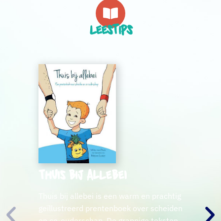
Leestips
Thuis bij allebei
Thuis bij allebei is een warm en prachtig
geïllustreerd prentenboek over scheiden
en co-ouderschap. De grappige teksten