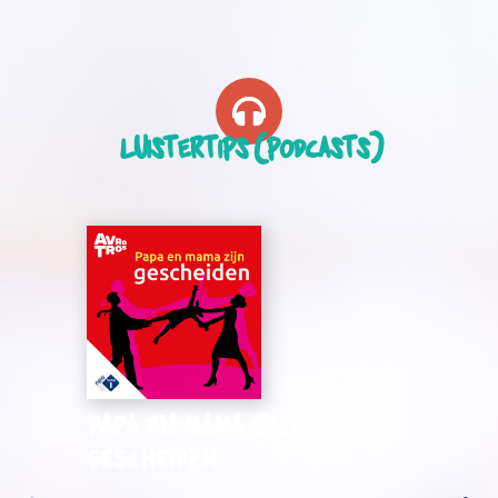
Luistertips (podcasts)
Papa en mama zijn
gescheiden