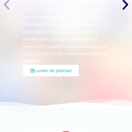
In deze serie hoor je wat kinderen zélf
vinden van de scheiding van hun ouders.
Zes kinderen vertellen openhartig over
het doen stoppen van ruzies en de
bijzondere wijze waarop ouders het
nieuws soms brengen. Hoe ziet het
leven eruit tussen twee huishoudens in
en hoe is het als je ouders weer verliefd
worden?
Luister de podcast