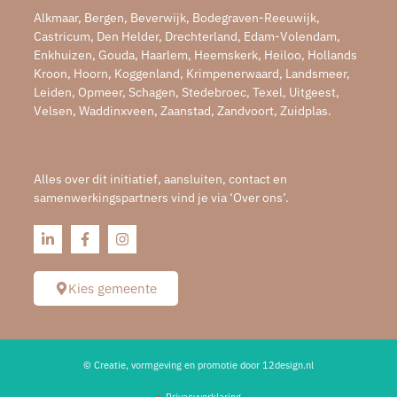
Alkmaar, Bergen, Beverwijk, Bodegraven-Reeuwijk,
Castricum, Den Helder, Drechterland, Edam-Volendam,
Enkhuizen, Gouda, Haarlem, Heemskerk, Heiloo, Hollands
Kroon, Hoorn, Koggenland, Krimpenerwaard, Landsmeer,
Leiden, Opmeer, Schagen, Stedebroec, Texel, Uitgeest,
Velsen, Waddinxveen, Zaanstad, Zandvoort, Zuidplas.
Alles over dit initiatief, aansluiten, contact en
samenwerkingspartners vind je via ‘Over ons’.
Kies gemeente
© Creatie, vormgeving en promotie door 12design.nl
Privacyverklaring