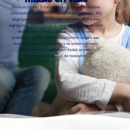
Welkom bij het Scheidingsplein, de betrouwbare
informatieve website in het scheidingsproces. Wij
begrijpen dat het beëindigen van een relatie een
ingrijpende gebeurtenis is: voor de partners en voor
de kinderen. In die periode komen er vele
praktische, juridische én emotionele vragen aan
bod. Wij zijn er om inwoners te ondersteunen,
informeren en begeleiden zodat ze weer
vertrouwen krijgen in de toekomst.