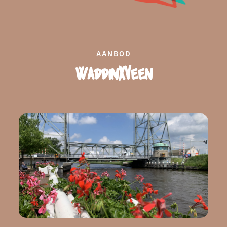
AANBOD
Waddinxveen