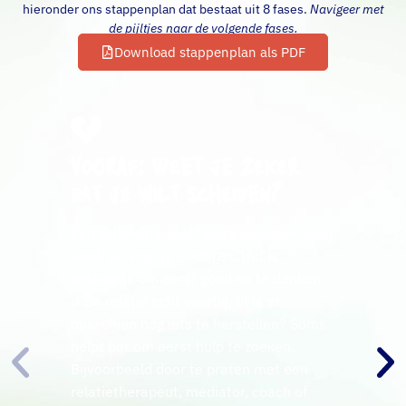
hieronder ons stappenplan dat bestaat uit 8 fases.
Navigeer met
de pijltjes naar de volgende fases.
Download stappenplan als PDF
Vooraf: Weet je zeker
dat je wilt scheiden?
Een scheiding heeft grote gevolgen, voor
jezelf én voor je kinderen. Het is
belangrijk om eerst goed na te denken:
is de relatie echt voorbij, of is er
misschien nog iets te herstellen? Soms
helpt het om eerst hulp te zoeken.
Bijvoorbeeld door te praten met een
relatietherapeut, mediator, coach of