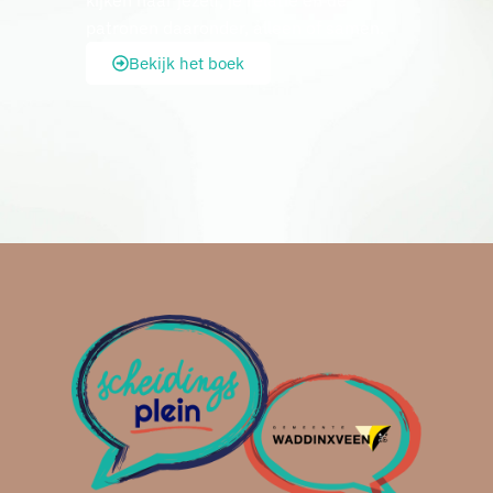
patronen daaronder, alleen of samen.
Bekijk het boek