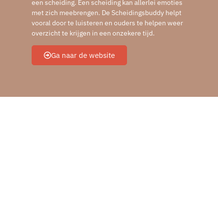
een scheiding. Een scheiding kan allerlei emoties
met zich meebrengen. De Scheidingsbuddy helpt
vooral door te luisteren en ouders te helpen weer
overzicht te krijgen in een onzekere tijd.
Ga naar de website
Als er sprake is van
controle of geweld
In sommige situaties is er meer aan de hand