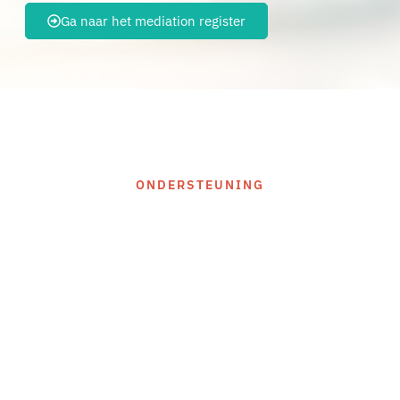
Ga naar het mediation register
ONDERSTEUNING
Wanneer schakel je
hulp in voor jezelf?
Soms merk je dat het niet lukt om alles alleen te
dragen. Je blijft gespannen, slaapt slecht of
komt niet tot rust. Dat is geen teken van zwakte,
maar een signaal dat extra steun helpend kan
zijn. Hulp inschakelen kan op verschillende
manieren. Dat kan klein en laagdrempelig zijn,