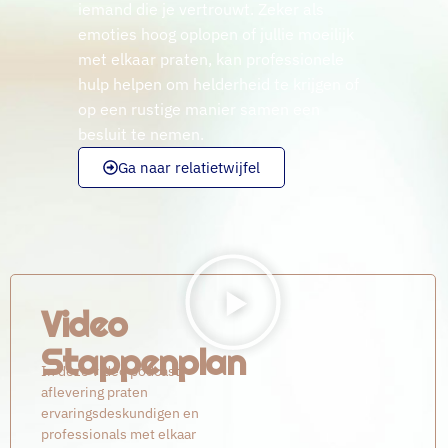
iemand die je vertrouwt. Zeker als
emoties hoog oplopen of jullie moeilijk
met elkaar praten, kan professionele
hulp helpen om helderheid te krijgen of
op een rustige manier samen een
besluit te nemen.
Ga naar relatietwijfel
Video
Stappenplan
In deze video podcast
aflevering praten
ervaringsdeskundigen en
professionals met elkaar