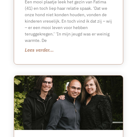
Een mooi plaatje leek het gezin van Fatima
(41) en toch liep haar relatie spaak. ‘Dat we
onze hond niet konden houden, vonden de
kinderen vreselijk. En toch vind ik dat zij – wij
– er een mooi leven voor hebben
teruggekregen.’ ‘In mijn jeugd was er weinig
warmte. De
Lees verder...