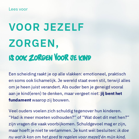
Lees voor
VOOR JEZELF
ZORGEN,
is ook zorgen voor je kind
Een scheiding raakt je op alle vlakken: emotioneel, praktisch
en soms ook lichamelijk. Je wereld staat even stil, terwijl alles
om je heen juist verandert. Als ouder ben je geneigd vooral
aan je kind(eren) te denken, maar vergeet niet:
jij bent het
fundament
waarop zij bouwen.
Veel ouders voelen zich schuldig tegenover hun kinderen.
“Had ik meer moeten volhouden?” of “Wat doet dit met hen?”
zijn vragen die vaak voorbijkomen. Schuldgevoel mag er zijn,
maar hoeft je niet te verlammen. Je kunt wél besluiten:
ik doe
nu wat ik kan om het goed te regelen voor mezelf én mijn kind.