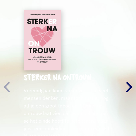
Sterker na ontrouw
Vreemdgaan komt vaker voor dan veel
mensen denken, maar toch rust er nog
altijd een groot taboe op. Sterker na
ontrouw laat zien dat overspel niet per
se het einde hoeft te betekenen, maar
juist een aanleiding kan zijn om eerlijk te
kijken naar jezelf, je relatie en de