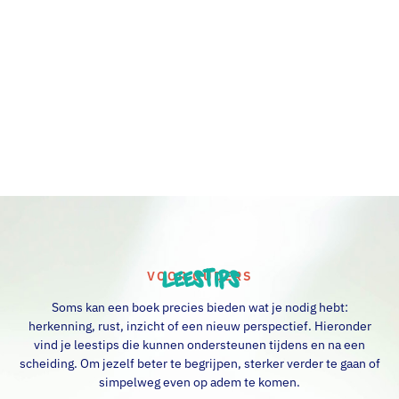
zoals een luisterend oor, een gesprek of
praktische ondersteuning. Hieronder vind je
een overzicht van vrij toegankelijke hulp waar je
zelf gebruik van kunt maken binnen jouw
gemeente.
Leestips
VOOR OUDERS
Soms kan een boek precies bieden wat je nodig hebt:
herkenning, rust, inzicht of een nieuw perspectief. Hieronder
vind je leestips die kunnen ondersteunen tijdens en na een
scheiding. Om jezelf beter te begrijpen, sterker verder te gaan of
simpelweg even op adem te komen.