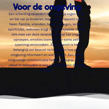
Voor de omgeving
Een scheiding verandert niet alleen je eigen leven
en dat van je kinderen, maar ook de wereld om je
heen. Familie, vrienden, buren, collega’s, leraren,
sportclubs, iedereen krijgt op een bepaalde manier
iets mee van deze verandering. Dat kan vragen
oproepen, emoties losmaken en soms zelfs
spanning veroorzaken. Juist daarom is het
belangrijk om bewust na te denken hoe je je
omgeving informeert en wat je deelt. Een open,
zorgvuldige communicatie helpt om begrip, rust en
steun te behouden in een periode waarin dat hard
nodig is.