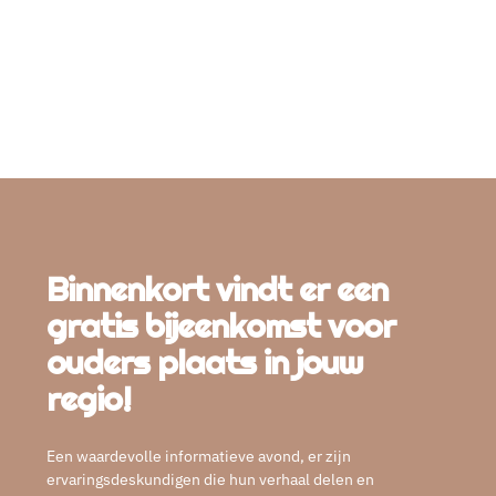
richting je omgeving dient daar aan bij te
dragen. Neem de ruimte om rustig te zijn,
mocht je reactie even willen uitstellen.
Binnenkort vindt er een
gratis bijeenkomst voor
ouders plaats in jouw
regio!
Een waardevolle informatieve avond, er zijn
ervaringsdeskundigen die hun verhaal delen en