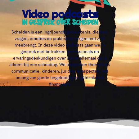
Video podcasts
In gesprek over scheiden
Scheiden is een ingrijpende gebeurtenis, die veel
vragen, emoties en praktische zorgen met zich
meebrengt. In deze video podcasts gaan we in
gesprek met betrokken professionals en
ervaringsdeskundigen over wat er allemaal op je
afkomt bij een scheiding. We bespreken thema’s als
communicatie, kinderen, juridische aspecten, het
belang van goede begeleiding en geldzaken &
financiëen.