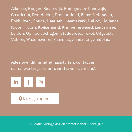
Alkmaar, Bergen, Beverwijk, Bodegraven-Reeuwijk,
Castricum, Den Helder, Drechterland, Edam-Volendam,
Enkhuizen, Gouda, Haarlem, Heemskerk, Heiloo, Hollands
Kroon, Hoorn, Koggenland, Krimpenerwaard, Landsmeer,
Leiden, Opmeer, Schagen, Stedebroec, Texel, Uitgeest,
Velsen, Waddinxveen, Zaanstad, Zandvoort, Zuidplas.
Alles over dit initiatief, aansluiten, contact en
samenwerkingspartners vind je via ‘Over ons’.
Kies gemeente
© Creatie, vormgeving en promotie door 12design.nl