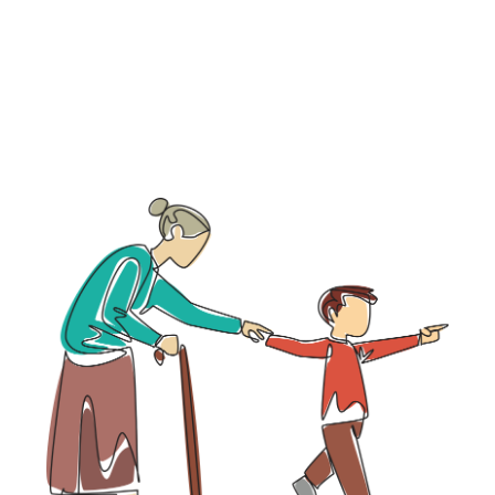
respect en een open houding kun jij helpen om
die liefde voelbaar te houden, voor ouders, voor
kinderen en voor jezelf.