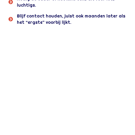
luchtigs.
Blijf contact houden, juist ook maanden later als
het “ergste” voorbij lijkt.
Steun voor kinderen
Voor kinderen is een scheiding vaak
verwarrend. Ze willen niet kiezen en hopen dat
alles weer wordt zoals vroeger. Kinderen
onthouden niet wat je zegt, maar wél hoe veilig
ze zich bij jou voelen. Wat kun jij doen?