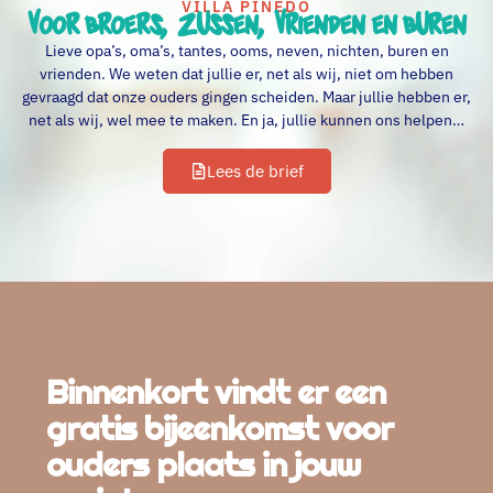
VILLA PINEDO
Voor broers, zussen, vrienden en buren
Lieve opa’s, oma’s, tantes, ooms, neven, nichten, buren en
vrienden. We weten dat jullie er, net als wij, niet om hebben
gevraagd dat onze ouders gingen scheiden. Maar jullie hebben er,
net als wij, wel mee te maken. En ja, jullie kunnen ons helpen…
Lees de brief
Binnenkort vindt er een
gratis bijeenkomst voor
ouders plaats in jouw