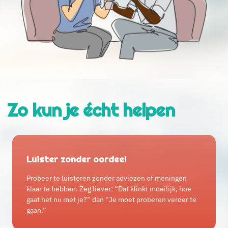
Zo kun je écht helpen
Luister zonder oordeel
Probeer te luisteren zonder adviezen of meningen
klaar te hebben. Zeg liever: “Dat klinkt moeilijk, hoe
gaat het nu met je?” dan “Je moet proberen verder te
gaan.”