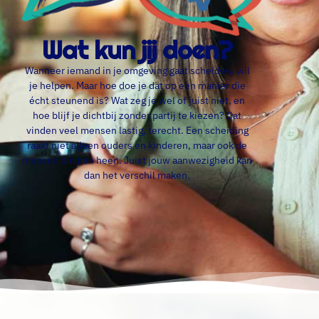
Wat kun jij doen?
Wanneer iemand in je omgeving gaat scheiden, wil
je helpen. Maar hoe doe je dat op een manier die
écht steunend is? Wat zeg je wel of juist niet, en
hoe blijf je dichtbij zonder partij te kiezen? Dat
vinden veel mensen lastig, terecht. Een scheiding
raakt niet alleen ouders en kinderen, maar ook de
mensen om hen heen. Juist jouw aanwezigheid kan
dan het verschil maken.