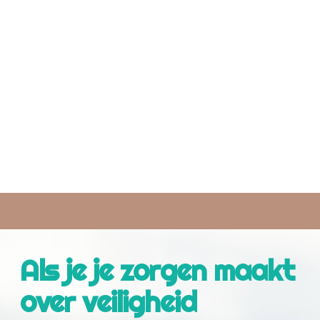
Blijf neutraal en respectvol over beide
ouders.
Luister als het kind wil praten, maar dwing
dat niet af.
Herinner hen eraan dat het niet hun schuld
is.
Wees een veilige, stabiele volwassene, een
plek zonder spanning.
Als je je zorgen maakt
over veiligheid