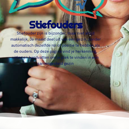
Stiefouders
Stiefouder zijn is bijzonder, maar niet altijd
makkelijk. Je maakt deel uit van een gezin, zonder
automatisch dezelfde rol of positie te hebben als
de ouders. Op deze pagina vind je herkenning,
uitleg en handvatten om je plek te vinden in een
samengesteld gezin