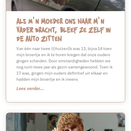
Als m’n moeder ons naar m’n
vader bracht, bleef ze zelf in
de auto zitten
Van één naar twee (t)huizenIk was 13, bijna 14 toen
mijn broertje en ik te horen kregen dat onze ouders
gingen scheiden. Door omstandigheden hebben we
nog ruim twee jaar als gezin samengewoond. Toen ik
17 was, gingen mijn ouders definitief uit elkaar en
hadden mijn broertje en ik ineens
Lees verder...