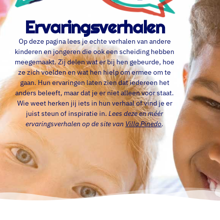
Ervaringsverhalen
Op deze pagina lees je echte verhalen van andere
kinderen en jongeren die ook een scheiding hebben
meegemaakt. Zij delen wat er bij hen gebeurde, hoe
ze zich voelden en wat hen hielp om ermee om te
gaan. Hun ervaringen laten zien dat iedereen het
anders beleeft, maar dat je er niet alleen voor staat.
Wie weet herken jij iets in hun verhaal of vind je er
juist steun of inspiratie in.
Lees deze en méér
ervaringsverhalen op de site van
Villa Pinedo
.