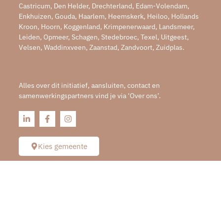
Castricum, Den Helder, Drechterland, Edam-Volendam,
Enkhuizen, Gouda, Haarlem, Heemskerk, Heiloo, Hollands
Kroon, Hoorn, Koggenland, Krimpenerwaard, Landsmeer,
Leiden, Opmeer, Schagen, Stedebroec, Texel, Uitgeest,
Velsen, Waddinxveen, Zaanstad, Zandvoort, Zuidplas.
Alles over dit initiatief, aansluiten, contact en
samenwerkingspartners vind je via ‘Over ons’.
Kies gemeente
© Creatie, vormgeving en promotie door 12design.nl
Privacyverklaring