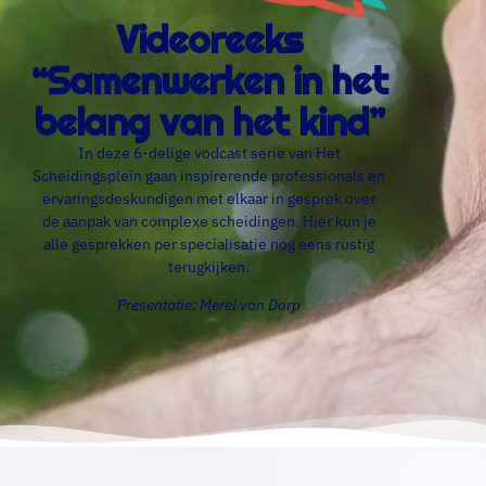
Videoreeks
“Samenwerken in het
belang van het kind”
In deze 6-delige vodcast serie van Het
Scheidingsplein gaan inspirerende professionals en
ervaringsdeskundigen met elkaar in gesprek over
de aanpak van complexe scheidingen. Hier kun je
alle gesprekken per specialisatie nog eens rustig
terugkijken.
Presentatie: Merel van Dorp