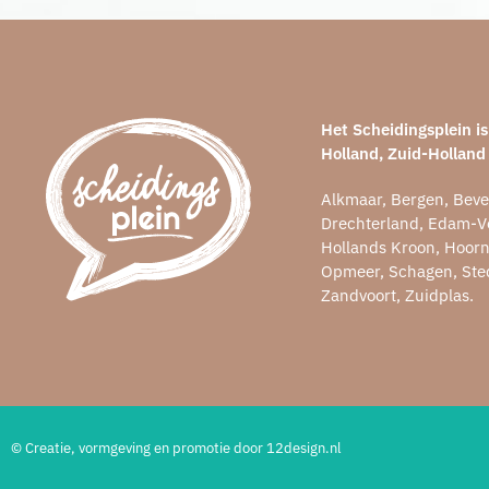
Het Scheidingsplein 
Holland, Zuid-Holland
Alkmaar, Bergen, Beve
Drechterland, Edam-V
Hollands Kroon, Hoor
Opmeer, Schagen, Sted
Zandvoort, Zuidplas.
© Creatie, vormgeving en promotie door 12design.nl