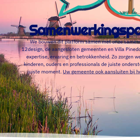
Samenwerkingspa
We bouwen dit platform samen met onze samen
12design, de aangesloten gemeenten en Villa Pinedo.
expertise, ervaring en betrokkenheid. Zo zorgen w
kinderen, ouders en professionals de juiste onders
juiste moment.
Uw gemeente ook aansluiten bij h