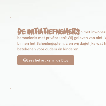
De initiatiefnemers
Moet een gemeente zich bezighouden met inwoners d
bemoeienis met privézaken? Wij geloven van niet
binnen het Scheidingsplein, zien wij dagelijks wat 
betekenen voor ouders én kinderen.
Lees het artikel in de Blog