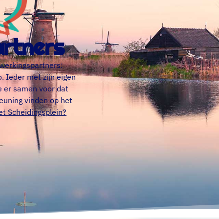
rtners
werkingspartners:
 Ieder met zijn eigen
e er samen voor dat
teuning vinden op het
et Scheidingsplein?