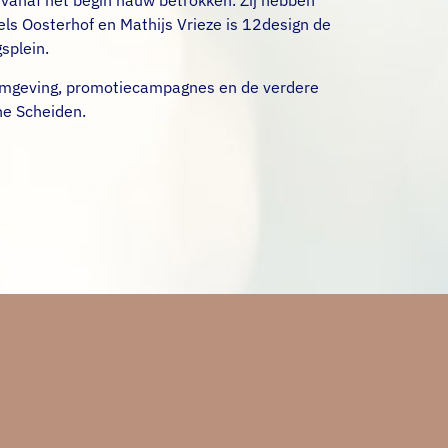
 vanaf het begin nauw betrokken. Zij hebben
els Oosterhof en Mathijs Vrieze is 12design de
splein.
vormgeving, promotiecampagnes en de verdere
ne Scheiden.