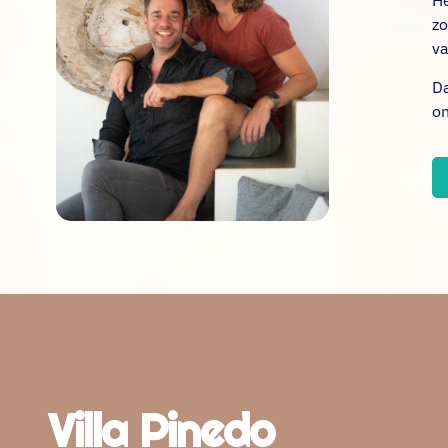
He
zo
va
Da
on
Villa Pinedo