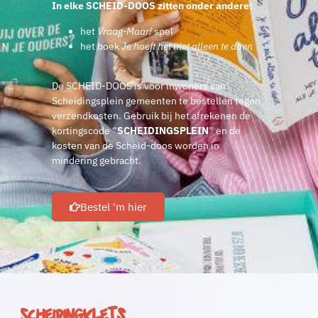
In elke SCHEID-DOOS zitten onder andere:
het
Vraag-Maar!
spel
het boek
Je hoeft het niet alleen te doen
De SCHEID-DOOS is voor inwoners van
Scheidingsplein gemeenten te bestellen tegen
verzendkosten. Gebruik bij het afrekenen de
kortingscode “
SCHEIDINGSPLEIN
” en de
kosten van de Scheid-doos worden in
mindering gebracht.
Bestel 'm hier
Scheidingklets