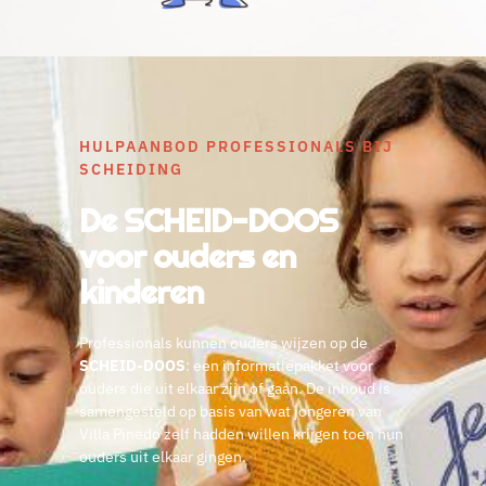
HULPAANBOD PROFESSIONALS BIJ
SCHEIDING
De SCHEID-DOOS
voor ouders en
kinderen
Professionals kunnen ouders wijzen op de
SCHEID-DOOS
: een informatiepakket voor
ouders die uit elkaar zijn of gaan. De inhoud is
samengesteld op basis van wat jongeren van
Villa Pinedo zelf hadden willen krijgen toen hun
ouders uit elkaar gingen.