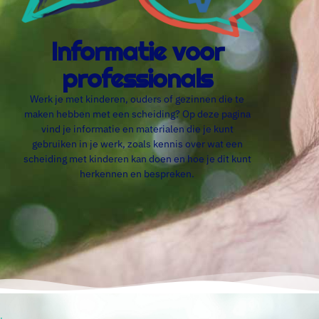
Informatie voor
professionals
Werk je met kinderen, ouders of gezinnen die te
maken hebben met een scheiding? Op deze pagina
vind je informatie en materialen die je kunt
gebruiken in je werk, zoals kennis over wat een
scheiding met kinderen kan doen en hoe je dit kunt
herkennen en bespreken.