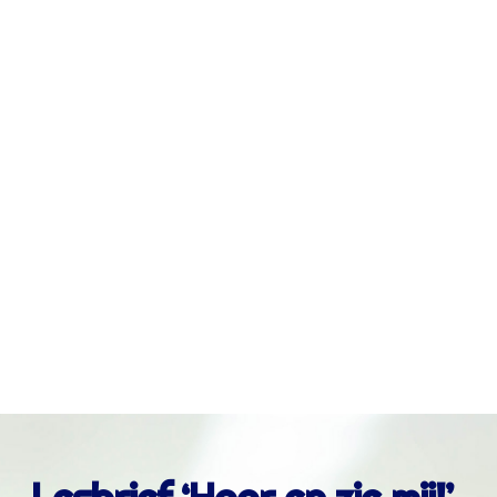
kinderen
Kinderen laten niet altijd met woorden zien dat
ze het moeilijk hebben, vaak wel met gedrag.
Teruggetrokken of juist druk gedrag
Concentratieproblemen of dalende
schoolprestaties
Somberheid, boosheid of schuldgevoel
Lichamelijke klachten zonder
medische oorzaak
Piekeren of “zorgen maken over papa
of mama”
Lesbrief ‘Hoor en zie mij!’