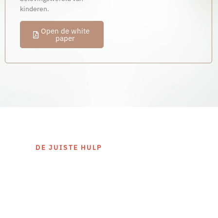
kinderen.
Open de white
paper
DE JUISTE HULP
Signalen die kunnen
wijzen op
overbelasting bij