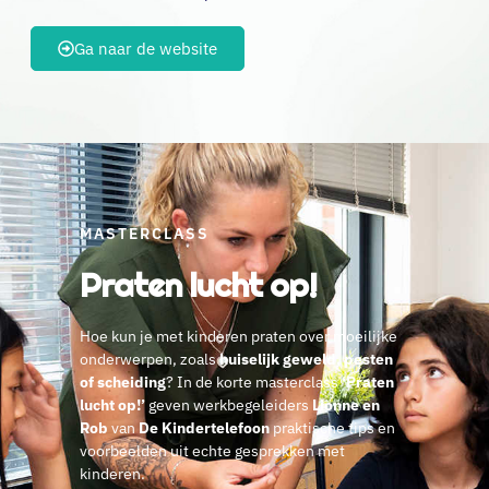
Ga naar de website
MASTERCLASS
Praten lucht op!
Hoe kun je met kinderen praten over moeilijke
onderwerpen, zoals
huiselijk geweld, pesten
of scheiding
? In de korte masterclass
‘Praten
lucht op!’
geven werkbegeleiders
Lionne en
Rob
van
De Kindertelefoon
praktische tips en
voorbeelden uit echte gesprekken met
kinderen.