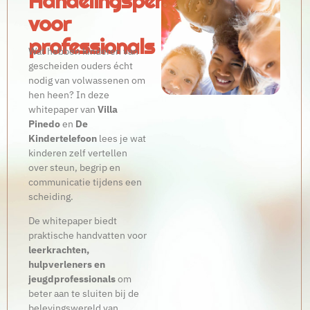
Handelingsperspectief
voor
professionals
Wat hebben kinderen van
gescheiden ouders écht
nodig van volwassenen om
hen heen? In deze
whitepaper van
Villa
Pinedo
en
De
Kindertelefoon
lees je wat
kinderen zelf vertellen
over steun, begrip en
communicatie tijdens een
scheiding.
De whitepaper biedt
praktische handvatten voor
leerkrachten,
hulpverleners en
jeugdprofessionals
om
beter aan te sluiten bij de
belevingswereld van