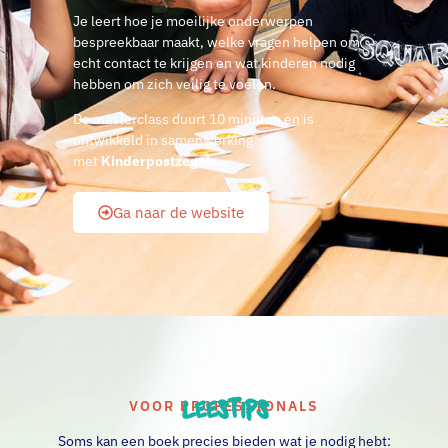
Je leert hoe je moeilijke onderwerpen
bespreekbaar maakt, welke vragen helpen om
echt contact te krijgen en wat kinderen nodig
hebben om zich veilig te voelen.
De masterclass duurt 10 minuten en is
ontwikkeld in samenwerking
met
Kinderpostzegels
Ga naar de website
Leestips
VOOR PROFESSIONALS
Soms kan een boek precies bieden wat je nodig hebt: