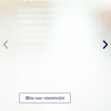
Een scheiding heeft grote gevolgen, voor
jezelf én voor je kinderen. Het is
belangrijk om eerst goed na te denken:
is de relatie echt voorbij, of is er
misschien nog iets te herstellen? Soms
helpt het om eerst hulp te zoeken.
Bijvoorbeeld door te praten met een
relatietherapeut, mediator, coach of
iemand die je vertrouwt. Zeker als
emoties hoog oplopen of jullie moeilijk
met elkaar praten, kan professionele
hulp helpen om helderheid te krijgen of
op een rustige manier samen een
besluit te nemen.
Ga naar relatietwijfel