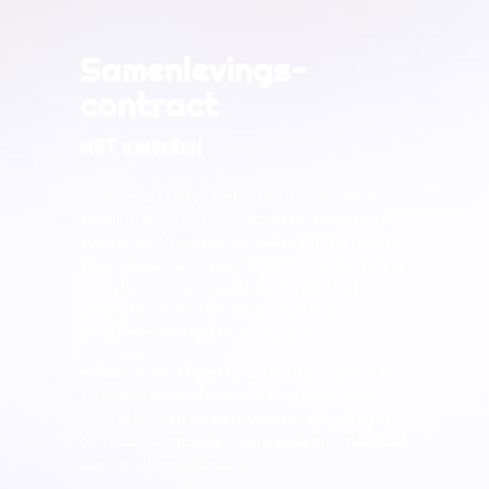
Samenlevings-
contract
met kinderen
In dit geval hoef je niet via de rechter om uit
elkaar te gaan. Het contract wordt ontbonden
volgens de afspraken die daarin zijn vastgelegd.
Vaak gebeurt dit via een notaris of op de manier
die in het contract staat beschreven. Het is
belangrijk om dit formeel te regelen om
problemen achteraf te voorkomen.
Hebben jullie samen kinderen, dan moeten er
afspraken worden gemaakt over de kinderen.
Deze afspraken kunnen worden vastgelegd in
een ouderschapsplan. Een mediator of advocaat
kan hierbij ondersteunen.